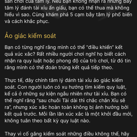
sân chơi của tâm lý. Nếu bạn không nhận ra những bẫy
tâm lý đánh tài xỉu ẩn giấu, bạn có thể thua mà không
hiểu vì sao. Cùng khám phá 5 cạm bẫy tâm lý phổ biến
và cách khắc phục.
Ảo giác kiểm soát
Bạn có từng nghĩ rằng mình có thể “điều khiển” kết
quả xúc xắc? Rất nhiều người chơi nghĩ họ biết cách
nhận ra quy luật hoặc phong độ của trò chơi, từ đó tin
rằng mình có thể đoán trúng kết quả tiếp theo.
Thực tế, đây chính tâm lý đánh tài xỉu ảo giác kiểm
soát. Con người luôn có xu hướng tìm kiếm quy luật,
kể cả ở những sự kiện ngẫu nhiên như tài xỉu. Bạn có
thể nghĩ rằng “sau chuỗi Tài dài thì chắc chắn Xỉu sẽ
ra”, nhưng xúc xắc hoàn toàn không bị ảnh hưởng bởi
kết quả trước. Mỗi lần lăn xúc xắc là một khởi đầu mới,
không tuân theo bất kỳ quy luật nào.
Thay vì cố gắng kiểm soát những điều không thể, hãy