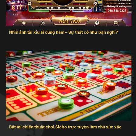
Nhìn ảnh tài xỉu ai cũng ham – Sự thật có như bạn nghĩ?
Bật mí chiến thuật chơi Sicbo trực tuyến làm chủ xúc xắc