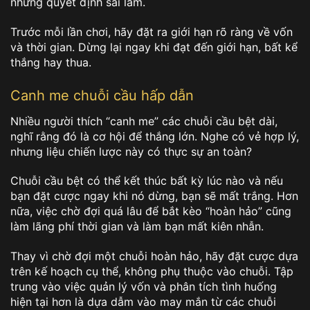
những quyết định sai lầm.
Trước mỗi lần chơi, hãy đặt ra giới hạn rõ ràng về vốn
và thời gian. Dừng lại ngay khi đạt đến giới hạn, bất kể
thắng hay thua.
Canh me chuỗi cầu hấp dẫn
Nhiều người thích “canh me” các chuỗi cầu bệt dài,
nghĩ rằng đó là cơ hội để thắng lớn. Nghe có vẻ hợp lý,
nhưng liệu chiến lược này có thực sự an toàn?
Chuỗi cầu bệt có thể kết thúc bất kỳ lúc nào và nếu
bạn đặt cược ngay khi nó dừng, bạn sẽ mất trắng. Hơn
nữa, việc chờ đợi quá lâu để bắt kèo “hoàn hảo” cũng
làm lãng phí thời gian và làm bạn mất kiên nhẫn.
Thay vì chờ đợi một chuỗi hoàn hảo, hãy đặt cược dựa
trên kế hoạch cụ thể, không phụ thuộc vào chuỗi. Tập
trung vào việc quản lý vốn và phân tích tình huống
hiện tại hơn là dựa dẫm vào may mắn từ các chuỗi