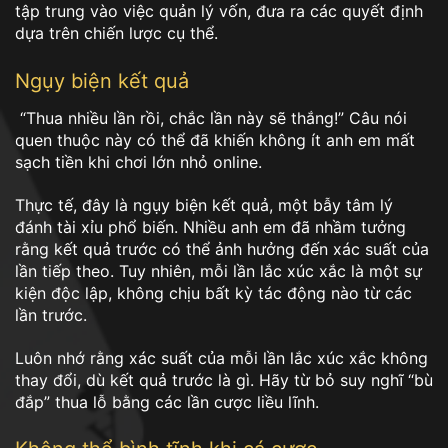
tập trung vào việc quản lý vốn, đưa ra các quyết định
dựa trên chiến lược cụ thể.
Ngụy biện kết quả
“Thua nhiều lần rồi, chắc lần này sẽ thắng!” Câu nói
quen thuộc này có thể đã khiến không ít anh em mất
sạch tiền khi chơi lớn nhỏ online.
Thực tế, đây là ngụy biện kết quả, một bẫy tâm lý
đánh tài xỉu phổ biến. Nhiều anh em đã nhầm tưởng
rằng kết quả trước có thể ảnh hưởng đến xác suất của
lần tiếp theo. Tuy nhiên, mỗi lần lắc xúc xắc là một sự
kiện độc lập, không chịu bất kỳ tác động nào từ các
lần trước.
Luôn nhớ rằng xác suất của mỗi lần lắc xúc xắc không
thay đổi, dù kết quả trước là gì. Hãy từ bỏ suy nghĩ “bù
đắp” thua lỗ bằng các lần cược liều lĩnh.