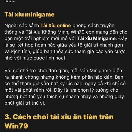
lược.
Tài xỉu minigame
Ngoài các sảnh
Tài Xỉu online
phong cách truyền
thống và Tài Xỉu Khổng Minh, Win79 còn mang đến cho
bạn một trải nghiệm mới mẻ với
Tài xỉu Minigame
. Đây
là sự kết hợp hoàn hảo giữa yếu tố giải trí nhanh gọn
và kịch tính, giúp bạn thỏa sức tham gia các ván cược
nhỏ với mức cược linh hoạt.
Với cơ chế trò chơi đơn giản, mỗi ván Minigame diễn
ra nhanh chóng nhưng không kém phần hấp dẫn. Bạn
có thể tham gia vào bất kỳ lúc nào, ngay cả khi chỉ có
một vài phút rảnh rỗi. Đây là lựa chọn lý tưởng cho
những bet thủ yêu thích sự nhanh nhạy và những giây
phút giải trí thú vị.
3. Cách chơi tài xỉu ăn tiền trên
Win79