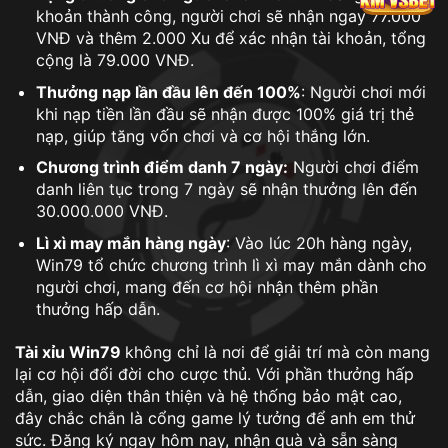
khoản thành công, người chơi sẽ nhận ngay 77.000
VNĐ và thêm 2.000 Xu để xác nhận tài khoản, tổng
cộng là 79.000 VNĐ.
Thưởng nạp lần đầu lên đến 100%
: Người chơi mới
khi nạp tiền lần đầu sẽ nhận được 100% giá trị thẻ
nạp, giúp tăng vốn chơi và cơ hội thắng lớn.
Chương trình điểm danh 7 ngày:
Người chơi điểm
danh liên tục trong 7 ngày sẽ nhận thưởng lên đến
30.000.000 VNĐ.
Lì xì may mắn hàng ngày
: Vào lúc 20h hàng ngày,
Win79 tổ chức chương trình lì xì may mắn dành cho
người chơi, mang đến cơ hội nhận thêm phần
thưởng hấp dẫn.
Tài xỉu Win79
không chỉ là nơi để giải trí mà còn mang
lại cơ hội đổi đời cho cược thủ. Với phần thưởng hấp
dẫn, giao diện thân thiện và hệ thống bảo mật cao,
đây chắc chắn là cổng game lý tưởng để anh em thử
sức. Đăng ký ngay hôm nay, nhận quà và sẵn sàng