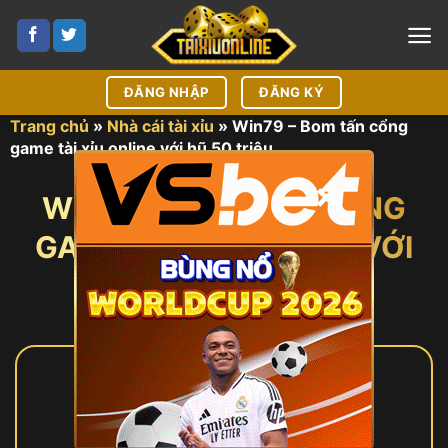
Bỏ
qua
nội
dung
ĐĂNG NHẬP
ĐĂNG KÝ
Trang chủ
»
Nhà cái tài xỉu
»
Win79 – Bom tấn cổng
game tài xỉu online với hũ 50 triệu
×
WIN79 – BOM TẤN CỔNG
GAME TÀI XỈU ONLINE VỚI
HŨ 50 TRIỆU