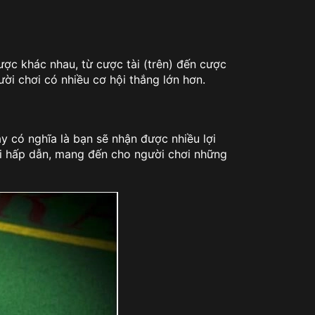
ược khác nhau, từ cược tài (trên) đến cược
ời chơi có nhiều cơ hội thắng lớn hơn.
ày có nghĩa là bạn sẽ nhận được nhiều lợi
ãi hấp dẫn, mang đến cho người chơi những