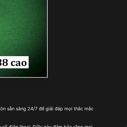
uôn sẵn sàng 24/7 để giải đáp mọi thắc mắc
a số điện thoại. Điều này đảm bảo rằng mọi