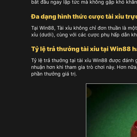
bắt đầu ngay lập tức mà không gặp khó khăn
Đa dạng hình thức cược tài xỉu trự
Tại Win88, Tài xỉu không chỉ đơn thuần là mộ
xỉu (dưới), cùng với các cược phụ hấp dẫn kh
Tỷ lệ trả thưởng tài xỉu tại Win88 
Tỷ lệ trả thưởng tại tài xỉu Win88 được đánh 
nhuận hơn khi tham gia trò chơi này. Hơn nữ
phần thưởng giá trị.