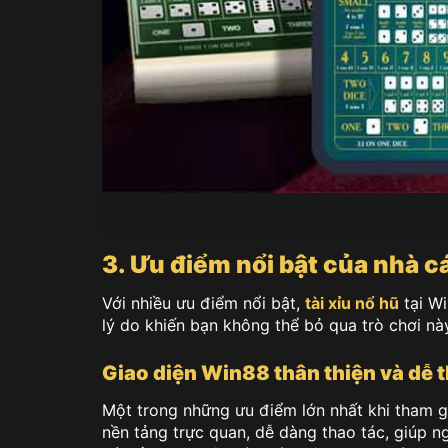
3. Ưu điểm nổi bật của nhà 
Với nhiều ưu điểm nổi bật,
tài xỉu nổ hũ
tại Wi
lý do khiến bạn không thể bỏ qua trò chơi nà
Giao diện Win88 thân thiện và dễ 
Một trong những ưu điểm lớn nhất khi tham gi
nền tảng trực quan, dễ dàng thao tác, giúp n